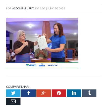
POR
ASCOMPMJURUTI
EM
6 DE JULHO DE 2026
COMPARTILHAR:
Twitter
Facebook
Google+
Pinterest
LinkedIn
Tumblr
Email