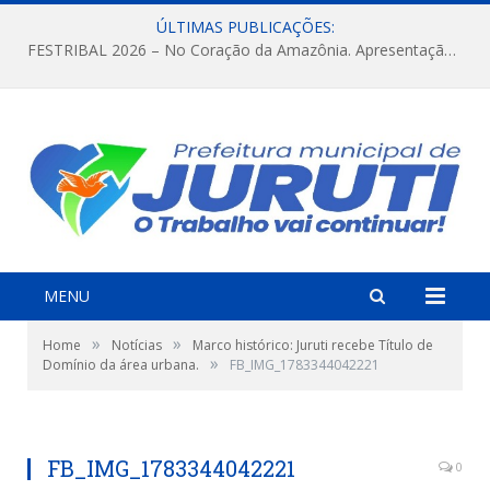
ÚLTIMAS PUBLICAÇÕES:
FESTRIBAL 2026 – No Coração da Amazônia. Apresentação da Munduruku.
MENU
»
»
Home
Notícias
Marco histórico: Juruti recebe Título de
»
Domínio da área urbana.
FB_IMG_1783344042221
FB_IMG_1783344042221
0