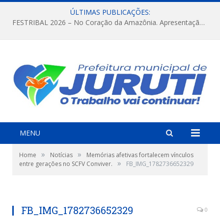
ÚLTIMAS PUBLICAÇÕES:
FESTRIBAL 2026 – No Coração da Amazônia. Apresentação da Munduruku.
MENU
»
»
Home
Notícias
Memórias afetivas fortalecem vínculos
»
entre gerações no SCFV Conviver.
FB_IMG_1782736652329
FB_IMG_1782736652329
0