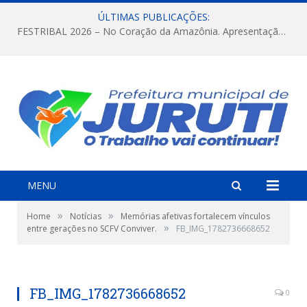
ÚLTIMAS PUBLICAÇÕES:
FESTRIBAL 2026 – No Coração da Amazônia. Apresentação da Munduruku.
MENU
»
»
Home
Notícias
Memórias afetivas fortalecem vínculos
»
entre gerações no SCFV Conviver.
FB_IMG_1782736668652
FB_IMG_1782736668652
0