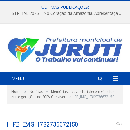
ÚLTIMAS PUBLICAÇÕES:
FESTRIBAL 2026 – No Coração da Amazônia. Apresentação da Munduruku.
MENU
»
»
Home
Notícias
Memórias afetivas fortalecem vínculos
»
entre gerações no SCFV Conviver.
FB_IMG_1782736672150
FB_IMG_1782736672150
0