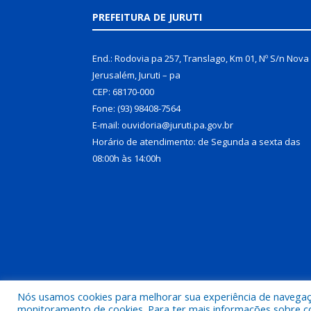
PREFEITURA DE JURUTI
End.: Rodovia pa 257, Translago, Km 01, Nº S/n Nova
Jerusalém, Juruti – pa
CEP: 68170-000
Fone: (93) 98408-7564
E-mail: ouvidoria@juruti.pa.gov.br
Horário de atendimento: de Segunda a sexta das
08:00h às 14:00h
Nós usamos cookies para melhorar sua experiência de navegação
Todos os direitos reservados a Prefeitura Municipal 
monitoramento de cookies. Para ter mais informações sobre como