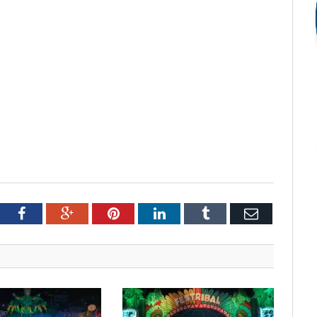
tter
Facebook
Google+
Pinterest
LinkedIn
Tumblr
Email