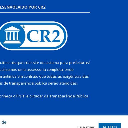
ESENVOLVIDO POR CR2
uito mais que
criar site
ou
sistema para prefeituras
!
ealizamos uma
assessoria
completa, onde
arantimos em contrato que todas as exigências das
eis de transparência pública
serão atendidas.
onheça o
PNTP
e o
Radar da Transparência Pública
a de
te
Acessar Área Administrativa
Acessar Webmail
ACEITO
Leia mais