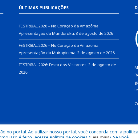
ÚLTIMAS PUBLICAÇÕES
D
FESTRIBAL 2026 – No Coração da Amazônia.
Apresentação da Munduruku.
3 de agosto de 2026
FESTRIBAL 2026 – No Coração da Amazônia.
Apresentação da Muirapinima.
3 de agosto de 2026
FESTRIBAL 2026: Festa dos Visitantes.
3 de agosto de
M
2026
R
g
l
C
 no portal. Ao utilizar nosso portal, você concorda com a polític
de Juruti.
Mapa do Si
 isso é feito, acesse Política de cookies (
Leia mais
). Se você