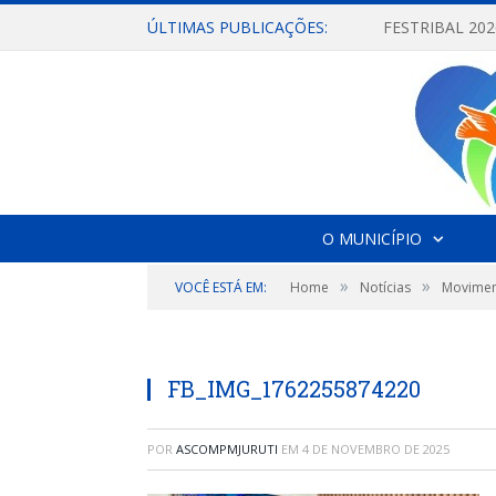
ÚLTIMAS PUBLICAÇÕES:
O MUNICÍPIO
»
»
VOCÊ ESTÁ EM:
Home
Notícias
Moviment
FB_IMG_1762255874220
POR
ASCOMPMJURUTI
EM
4 DE NOVEMBRO DE 2025