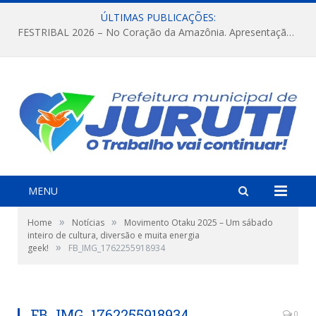
ÚLTIMAS PUBLICAÇÕES:
FESTRIBAL 2026 – No Coração da Amazônia. Apresentação da Munduruku.
MENU
»
»
Home
Notícias
Movimento Otaku 2025 – Um sábado
inteiro de cultura, diversão e muita energia
»
geek!
FB_IMG_1762255918934
FB_IMG_1762255918934
0