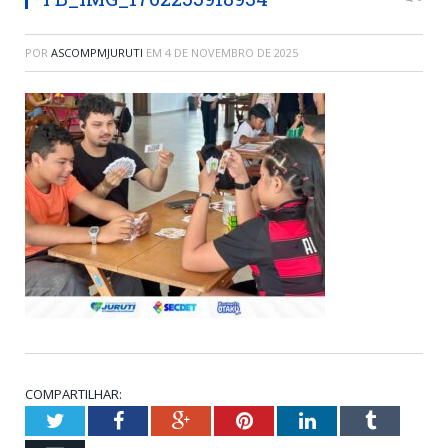
POR
ASCOMPMJURUTI
EM
4 DE NOVEMBRO DE 2025
COMPARTILHAR:
Twitter
Facebook
Google+
Pinterest
LinkedIn
Tumblr