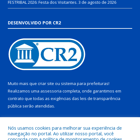
FESTRIBAL 2026: Festa dos Visitantes.
3 de agosto de 2026
DESENVOLVIDO POR CR2
Muito mais que
criar site
ou
sistema para prefeituras
!
Realizamos uma
assessoria
completa, onde garantimos em
contrato que todas as exigências das
leis de transparência
pública
serão atendidas.
Conheça o
PNTP
e o
Radar da Transparência Pública
Nós usamos cookies para melhorar sua experiência de
navegação no portal. Ao utilizar nosso portal, você
concorda com a política de monitoramento de cookies.