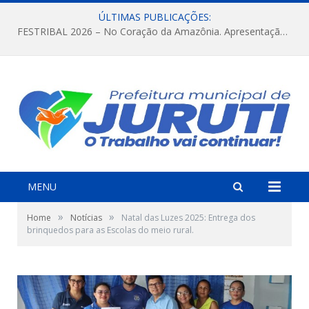
ÚLTIMAS PUBLICAÇÕES:
FESTRIBAL 2026 – No Coração da Amazônia. Apresentação da Munduruku.
MENU
»
»
Home
Notícias
Natal das Luzes 2025: Entrega dos
brinquedos para as Escolas do meio rural.