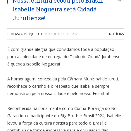
Nossa cultura ecoou pelo Brasil:
Isabelle Nogueira será Cidadã
Jurutiense!
POR
ASCOMPMJURUTI
EM
29 DE ABRIL DE 2025
NOTÍCIAS
É com grande alegria que convidamos toda a população
para a solenidade de entrega do Título de Cidadã Jurutiense
à querida Isabelle Nogueira!
A homenagem, concedida pela Câmara Municipal de Juruti,
reconhece o carinho e o respeito que Isabelle sempre
demonstrou pela nossa cidade e pelo nosso Festribal.
Reconhecida nacionalmente como Cunhã-Poranga do Boi
Garantido e participante do Big Brother Brasil 2024, Isabelle
levou a força da cultura nortista para todo o Brasil e
contribuiu de forma expressiva para a divulgação das