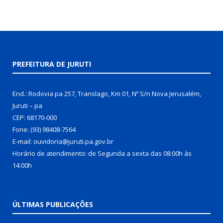
PREFEITURA DE JURUTI
End.: Rodovia pa 257, Translago, Km 01, Nº S/n Nova Jerusalém,
Juruti – pa
CEP: 68170-000
Fone: (93) 98408-7564
E-mail: ouvidoria@juruti.pa.gov.br
Horário de atendimento: de Segunda a sexta das 08:00h às
14:00h
ÚLTIMAS PUBLICAÇÕES