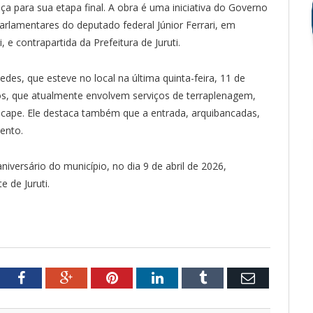
ça para sua etapa final. A obra é uma iniciativa do Governo
rlamentares do deputado federal Júnior Ferrari, em
 e contrapartida da Prefeitura de Juruti.
edes, que esteve no local na última quinta-feira, 11 de
s, que atualmente envolvem serviços de terraplenagem,
cape. Ele destaca também que a entrada, arquibancadas,
mento.
niversário do município, no dia 9 de abril de 2026,
 de Juruti.
tter
Facebook
Google+
Pinterest
LinkedIn
Tumblr
Email