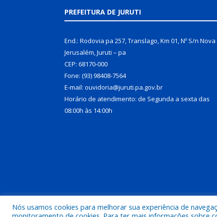
PREFEITURA DE JURUTI
End.: Rodovia pa 257, Translago, Km 01, Nº S/n Nova
Jerusalém, Juruti – pa
CEP: 68170-000
Fone: (93) 98408-7564
E-mail: ouvidoria@juruti.pa.gov.br
Horário de atendimento: de Segunda a sexta das
08:00h às 14:00h
Nós usamos cookies para melhorar sua experiência de navegação
Todos os direitos reservados a Prefeitura Municipal 
monitoramento de cookies. Para ter mais informações sobre como