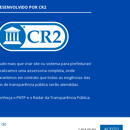
ESENVOLVIDO POR CR2
uito mais que
criar site
ou
sistema para prefeituras
!
ealizamos uma
assessoria
completa, onde
arantimos em contrato que todas as exigências das
eis de transparência pública
serão atendidas.
onheça o
PNTP
e o
Radar da Transparência Pública
a de
te
Acessar Área Administrativa
Acessar Webmail
ACEITO
Leia mais