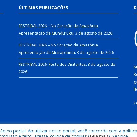
ÚLTIMAS PUBLICAÇÕES
D
FESTRIBAL 2026 – No Coração da Amazônia.
Apresentação da Munduruku.
3 de agosto de 2026
FESTRIBAL 2026 – No Coração da Amazônia.
Apresentação da Muirapinima.
3 de agosto de 2026
FESTRIBAL 2026: Festa dos Visitantes.
3 de agosto de
M
2026
R
g
l
C
 no portal. Ao utilizar nosso portal, você concorda com a polític
de Juruti.
Mapa do Si
 isso é feito, acesse Política de cookies (
Leia mais
). Se você