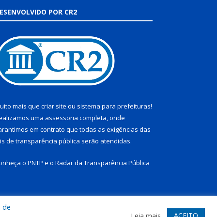
ESENVOLVIDO POR CR2
uito mais que
criar site
ou
sistema para prefeituras
!
ealizamos uma
assessoria
completa, onde
arantimos em contrato que todas as exigências das
eis de transparência pública
serão atendidas.
onheça o
PNTP
e o
Radar da Transparência Pública
a de
te
Acessar Área Administrativa
Acessar Webmail
ACEITO
Leia mais