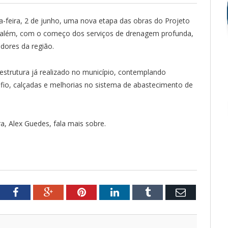
erça-feira, 2 de junho, uma nova etapa das obras do Projeto
rusalém, com o começo dos serviços de drenagem profunda,
dores da região.
estrutura já realizado no município, contemplando
io, calçadas e melhorias no sistema de abastecimento de
ra, Alex Guedes, fala mais sobre.
tter
Facebook
Google+
Pinterest
LinkedIn
Tumblr
Email