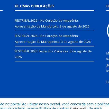
ÚLTIMAS PUBLICAÇÕES
D
FESTRIBAL 2026 – No Coração da Amazônia.
Apresentação da Munduruku.
3 de agosto de 2026
FESTRIBAL 2026 – No Coração da Amazônia.
Apresentação da Muirapinima.
3 de agosto de 2026
FESTRIBAL 2026: Festa dos Visitantes.
3 de agosto de
M
2026
R
g
l
C
 no portal. Ao utilizar nosso portal, você concorda com a polític
de Juruti.
Mapa do Si
 isso é feito, acesse Política de cookies (
Leia mais
). Se você