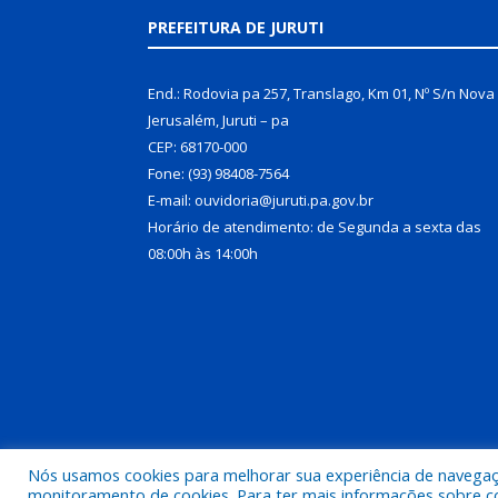
PREFEITURA DE JURUTI
End.: Rodovia pa 257, Translago, Km 01, Nº S/n Nova
Jerusalém, Juruti – pa
CEP: 68170-000
Fone: (93) 98408-7564
E-mail: ouvidoria@juruti.pa.gov.br
Horário de atendimento: de Segunda a sexta das
08:00h às 14:00h
Nós usamos cookies para melhorar sua experiência de navegação
Todos os direitos reservados a Prefeitura Municipal 
monitoramento de cookies. Para ter mais informações sobre como