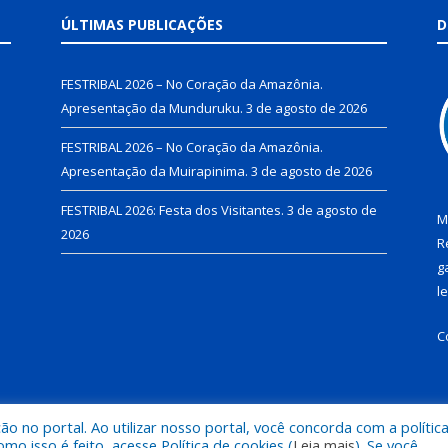
ÚLTIMAS PUBLICAÇÕES
D
FESTRIBAL 2026 – No Coração da Amazônia.
Apresentação da Munduruku.
3 de agosto de 2026
FESTRIBAL 2026 – No Coração da Amazônia.
Apresentação da Muirapinima.
3 de agosto de 2026
FESTRIBAL 2026: Festa dos Visitantes.
3 de agosto de
M
2026
R
g
l
C
 no portal. Ao utilizar nosso portal, você concorda com a polític
de Juruti.
Mapa do Si
 isso é feito, acesse Política de cookies (
Leia mais
). Se você