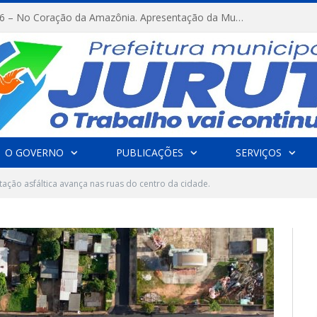
FESTRIBAL 2026 – No Coração da Amazônia. Apresentação da Munduruku.
O GOVERNO
PUBLICAÇÕES
SERVIÇOS
ação asfáltica avança nas ruas do centro da cidade.