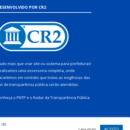
ESENVOLVIDO POR CR2
uito mais que
criar site
ou
sistema para prefeituras
!
ealizamos uma
assessoria
completa, onde
arantimos em contrato que todas as exigências das
eis de transparência pública
serão atendidas.
onheça o
PNTP
e o
Radar da Transparência Pública
a de
te
Acessar Área Administrativa
Acessar Webmail
ACEITO
Leia mais