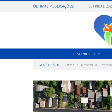
ÚLTIMAS PUBLICAÇÕES:
O MUNICÍPIO
»
»
VOCÊ ESTÁ EM:
Home
Notícias
Paviment