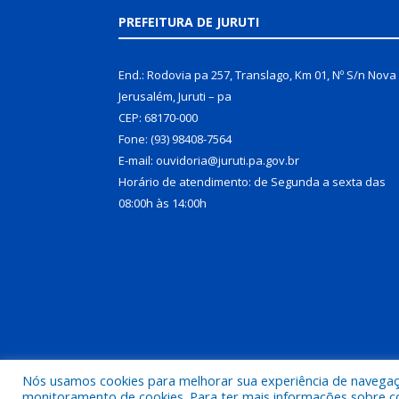
PREFEITURA DE JURUTI
End.: Rodovia pa 257, Translago, Km 01, Nº S/n Nova
Jerusalém, Juruti – pa
CEP: 68170-000
Fone: (93) 98408-7564
E-mail: ouvidoria@juruti.pa.gov.br
Horário de atendimento: de Segunda a sexta das
08:00h às 14:00h
Nós usamos cookies para melhorar sua experiência de navegação
Todos os direitos reservados a Prefeitura Municipal 
monitoramento de cookies. Para ter mais informações sobre como