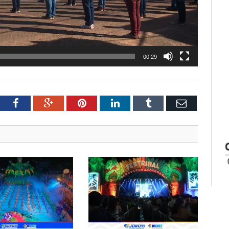
00:29
tter
Facebook
Google+
Pinterest
LinkedIn
Tumblr
Email