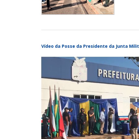
Vídeo da Posse da Presidente da Junta Mili
Tocador
de
vídeo