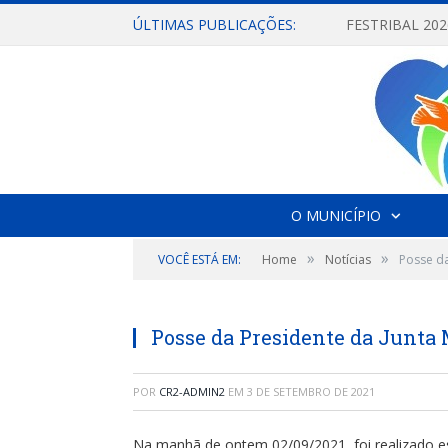
ÚLTIMAS PUBLICAÇÕES:
O MUNICÍPIO
»
»
VOCÊ ESTÁ EM:
Home
Notícias
Posse da
Posse da Presidente da Junta 
POR
CR2-ADMIN2
EM
3 DE SETEMBRO DE 2021
Na manhã de ontem 02/09/2021, foi realizado es