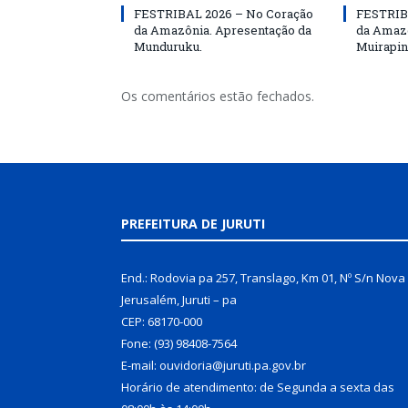
FESTRIBAL 2026 – No Coração
FESTRIB
da Amazônia. Apresentação da
da Amazô
Munduruku.
Muirapin
Os comentários estão fechados.
PREFEITURA DE JURUTI
End.: Rodovia pa 257, Translago, Km 01, Nº S/n Nova
Jerusalém, Juruti – pa
CEP: 68170-000
Fone: (93) 98408-7564
E-mail: ouvidoria@juruti.pa.gov.br
Horário de atendimento: de Segunda a sexta das