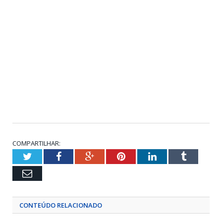
COMPARTILHAR:
Twitter
Facebook
Google+
Pinterest
LinkedIn
Tumblr
Email
CONTEÚDO RELACIONADO