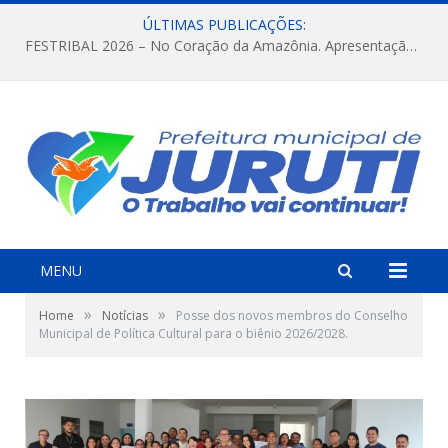
ÚLTIMAS PUBLICAÇÕES:
FESTRIBAL 2026 – No Coração da Amazônia. Apresentação da Munduruku.
MENU
»
»
Home
Notícias
Posse dos novos membros do Conselho
Municipal de Política Cultural para o biênio 2026/2028.