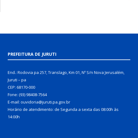
PREFEITURA DE JURUTI
End.: Rodovia pa 257, Translago, Km 01, Nº S/n Nova Jerusalém,
Juruti – pa
CEP: 68170-000
Fone: (93) 98408-7564
E-mail: ouvidoria@juruti.pa.gov.br
Horário de atendimento: de Segunda a sexta das 08:00h às
14:00h