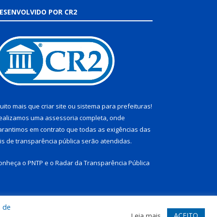
ESENVOLVIDO POR CR2
uito mais que
criar site
ou
sistema para prefeituras
!
ealizamos uma
assessoria
completa, onde
arantimos em contrato que todas as exigências das
eis de transparência pública
serão atendidas.
onheça o
PNTP
e o
Radar da Transparência Pública
a de
te
Acessar Área Administrativa
Acessar Webmail
ACEITO
Leia mais