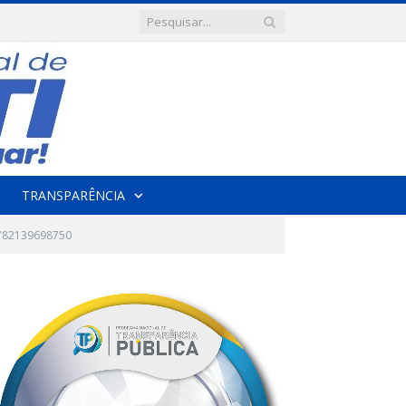
TRANSPARÊNCIA
782139698750