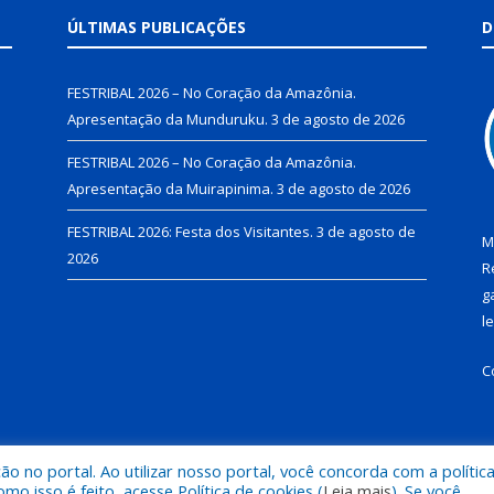
ÚLTIMAS PUBLICAÇÕES
D
FESTRIBAL 2026 – No Coração da Amazônia.
Apresentação da Munduruku.
3 de agosto de 2026
FESTRIBAL 2026 – No Coração da Amazônia.
Apresentação da Muirapinima.
3 de agosto de 2026
FESTRIBAL 2026: Festa dos Visitantes.
3 de agosto de
M
2026
R
g
l
C
 no portal. Ao utilizar nosso portal, você concorda com a polític
de Juruti.
Mapa do Si
 isso é feito, acesse Política de cookies (
Leia mais
). Se você