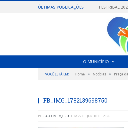
ÚLTIMAS PUBLICAÇÕES:
O MUNICÍPIO
»
»
VOCÊ ESTÁ EM:
Home
Notícias
Praça da
FB_IMG_1782139698750
POR
ASCOMPMJURUTI
EM
22 DE JUNHO DE 2026