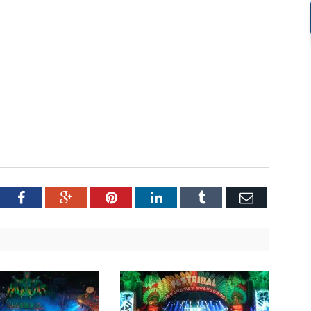
tter
Facebook
Google+
Pinterest
LinkedIn
Tumblr
Email