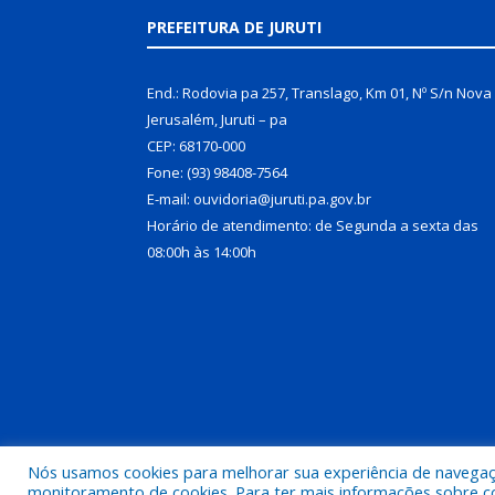
PREFEITURA DE JURUTI
End.: Rodovia pa 257, Translago, Km 01, Nº S/n Nova
Jerusalém, Juruti – pa
CEP: 68170-000
Fone: (93) 98408-7564
E-mail: ouvidoria@juruti.pa.gov.br
Horário de atendimento: de Segunda a sexta das
08:00h às 14:00h
Nós usamos cookies para melhorar sua experiência de navegação
Todos os direitos reservados a Prefeitura Municipal 
monitoramento de cookies. Para ter mais informações sobre como