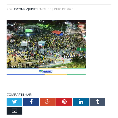
POR
ASCOMPMJURUTI
EM
22 DE JUNHO DE 2026
COMPARTILHAR:
Twitter
Facebook
Google+
Pinterest
LinkedIn
Tumblr
Email