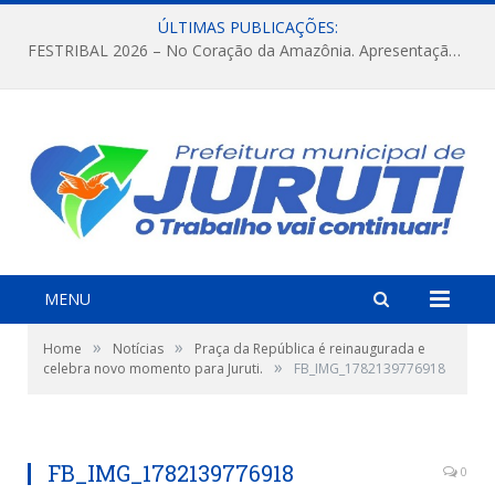
ÚLTIMAS PUBLICAÇÕES:
FESTRIBAL 2026 – No Coração da Amazônia. Apresentação da Munduruku.
MENU
»
»
Home
Notícias
Praça da República é reinaugurada e
»
celebra novo momento para Juruti.
FB_IMG_1782139776918
FB_IMG_1782139776918
0