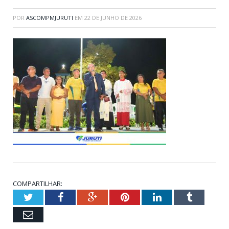
POR
ASCOMPMJURUTI
EM
22 DE JUNHO DE 2026
COMPARTILHAR:
Twitter
Facebook
Google+
Pinterest
LinkedIn
Tumblr
Email