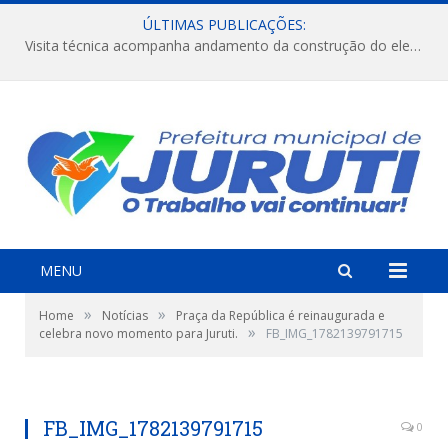
ÚLTIMAS PUBLICAÇÕES:
Visita técnica acompanha andamento da construção do elevado na comunidade Diamantino, região do Miri.
MENU
»
»
Home
Notícias
Praça da República é reinaugurada e
»
celebra novo momento para Juruti.
FB_IMG_1782139791715
FB_IMG_1782139791715
0