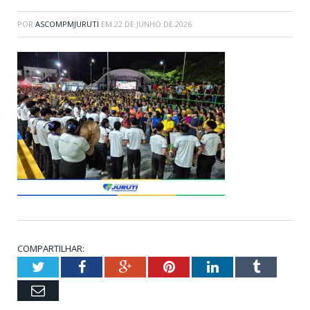
POR
ASCOMPMJURUTI
EM
22 DE JUNHO DE 2026
COMPARTILHAR:
Twitter
Facebook
Google+
Pinterest
LinkedIn
Tumblr
Email