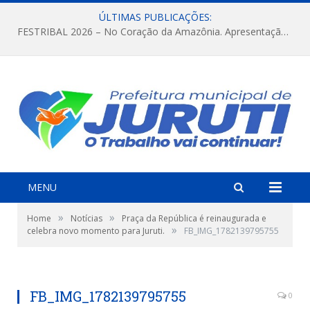
ÚLTIMAS PUBLICAÇÕES:
FESTRIBAL 2026 – No Coração da Amazônia. Apresentação da Munduruku.
MENU
»
»
Home
Notícias
Praça da República é reinaugurada e
»
celebra novo momento para Juruti.
FB_IMG_1782139795755
FB_IMG_1782139795755
0