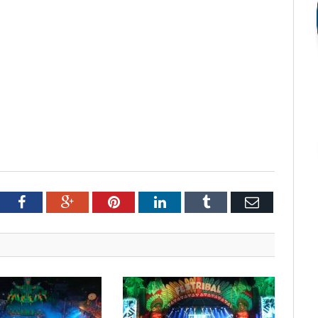
tter
Facebook
Google+
Pinterest
LinkedIn
Tumblr
Email