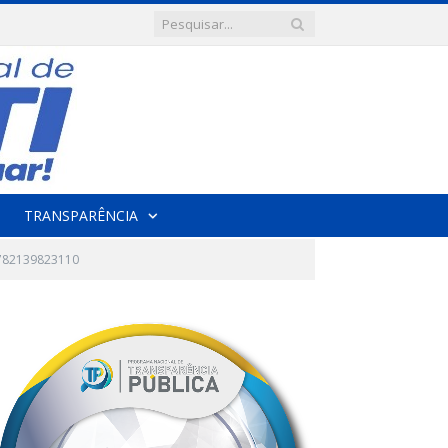
TRANSPARÊNCIA
782139823110