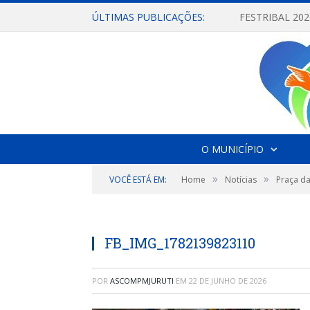
ÚLTIMAS PUBLICAÇÕES:
O MUNICÍPIO
»
»
VOCÊ ESTÁ EM:
Home
Notícias
Praça da
FB_IMG_1782139823110
POR
ASCOMPMJURUTI
EM
22 DE JUNHO DE 2026