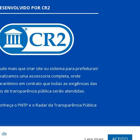
ESENVOLVIDO POR CR2
uito mais que
criar site
ou
sistema para prefeituras
!
ealizamos uma
assessoria
completa, onde
arantimos em contrato que todas as exigências das
eis de transparência pública
serão atendidas.
onheça o
PNTP
e o
Radar da Transparência Pública
a de
te
Acessar Área Administrativa
Acessar Webmail
ACEITO
Leia mais