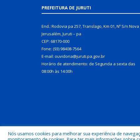
PREFEITURA DE JURUTI
End.: Rodovia pa 257, Translago, Km 01, Nº S/n Nova
Jerusalém, Juruti – pa
CEP: 68170-000
Fone: (93) 98408-7564
E-mail: ouvidoria@juruti.pa.gov.br
Horário de atendimento: de Segunda a sexta das
08:00h às 14:00h
Nós usamos cookies para melhorar sua experiência de navegação
Todos os direitos reservados a Prefeitura Municipal 
monitoramento de cookies. Para ter mais informações sobre como