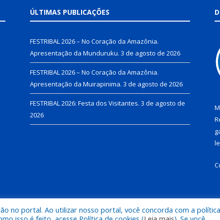
ÚLTIMAS PUBLICAÇÕES
D
FESTRIBAL 2026 – No Coração da Amazônia.
Apresentação da Munduruku.
3 de agosto de 2026
FESTRIBAL 2026 – No Coração da Amazônia.
Apresentação da Muirapinima.
3 de agosto de 2026
FESTRIBAL 2026: Festa dos Visitantes.
3 de agosto de
M
2026
R
g
l
C
 no portal. Ao utilizar nosso portal, você concorda com a polític
de Juruti.
Mapa do Si
 isso é feito, acesse Política de cookies (
Leia mais
). Se você