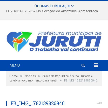
ÚLTIMAS PUBLICAÇÕES:
FESTRIBAL 2026 – No Coração da Amazônia. Apresentação da Munduruku.
MENU
»
»
Home
Notícias
Praça da República é reinaugurada e
»
celebra novo momento para Juruti.
FB_IMG_1782139826940
FB_IMG_1782139826940
0