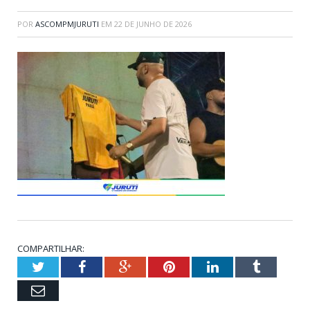
POR
ASCOMPMJURUTI
EM
22 DE JUNHO DE 2026
COMPARTILHAR:
Twitter
Facebook
Google+
Pinterest
LinkedIn
Tumblr
Email