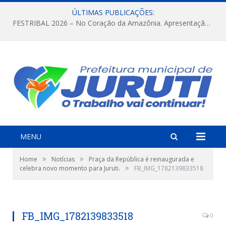
ÚLTIMAS PUBLICAÇÕES:
FESTRIBAL 2026 – No Coração da Amazônia. Apresentação da Munduruku.
MENU
»
»
Home
Notícias
Praça da República é reinaugurada e
»
celebra novo momento para Juruti.
FB_IMG_1782139833518
FB_IMG_1782139833518
0