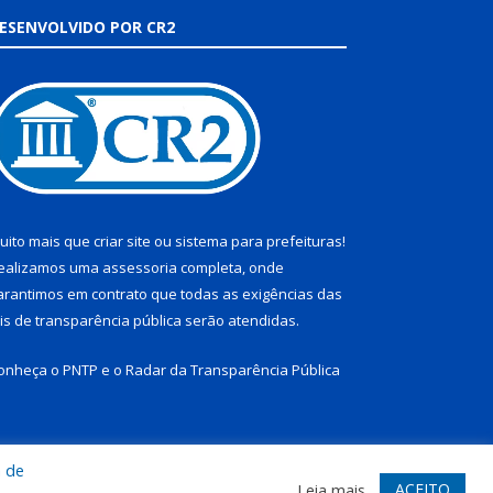
ESENVOLVIDO POR CR2
uito mais que
criar site
ou
sistema para prefeituras
!
ealizamos uma
assessoria
completa, onde
arantimos em contrato que todas as exigências das
eis de transparência pública
serão atendidas.
onheça o
PNTP
e o
Radar da Transparência Pública
a de
te
Acessar Área Administrativa
Acessar Webmail
ACEITO
Leia mais