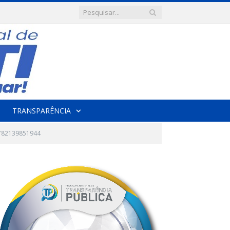
TRANSPARÊNCIA
782139851944