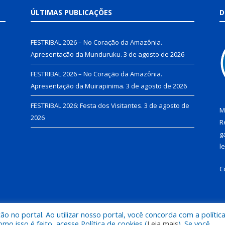
ÚLTIMAS PUBLICAÇÕES
D
FESTRIBAL 2026 – No Coração da Amazônia.
Apresentação da Munduruku.
3 de agosto de 2026
FESTRIBAL 2026 – No Coração da Amazônia.
Apresentação da Muirapinima.
3 de agosto de 2026
FESTRIBAL 2026: Festa dos Visitantes.
3 de agosto de
M
2026
R
g
l
C
 no portal. Ao utilizar nosso portal, você concorda com a polític
de Juruti.
Mapa do Si
 isso é feito, acesse Política de cookies (
Leia mais
). Se você