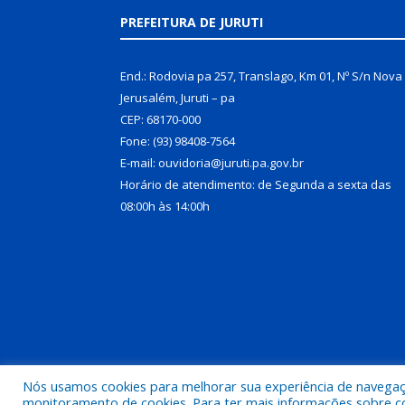
PREFEITURA DE JURUTI
End.: Rodovia pa 257, Translago, Km 01, Nº S/n Nova
Jerusalém, Juruti – pa
CEP: 68170-000
Fone: (93) 98408-7564
E-mail: ouvidoria@juruti.pa.gov.br
Horário de atendimento: de Segunda a sexta das
08:00h às 14:00h
Nós usamos cookies para melhorar sua experiência de navegação
Todos os direitos reservados a Prefeitura Municipal 
monitoramento de cookies. Para ter mais informações sobre como