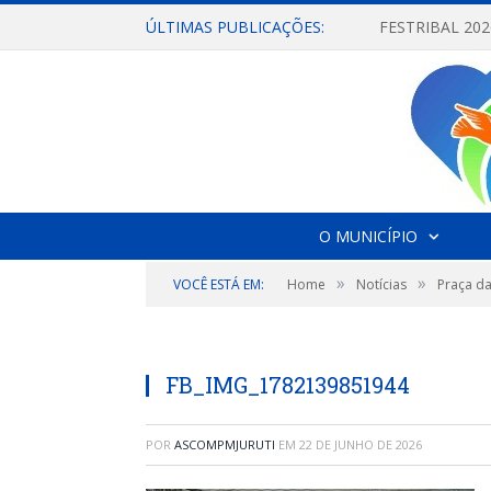
ÚLTIMAS PUBLICAÇÕES:
O MUNICÍPIO
»
»
VOCÊ ESTÁ EM:
Home
Notícias
Praça da
FB_IMG_1782139851944
POR
ASCOMPMJURUTI
EM
22 DE JUNHO DE 2026