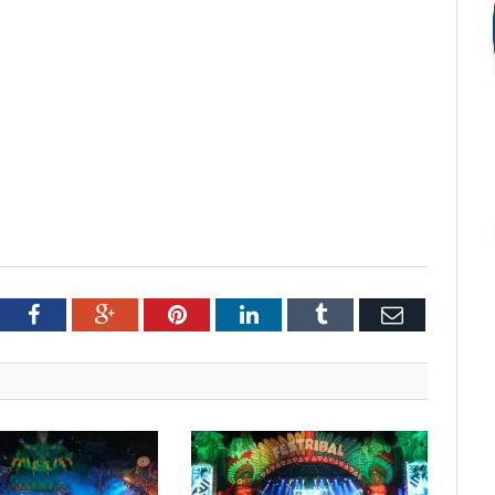
tter
Facebook
Google+
Pinterest
LinkedIn
Tumblr
Email