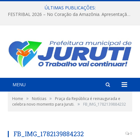
ÚLTIMAS PUBLICAÇÕES:
FESTRIBAL 2026 – No Coração da Amazônia. Apresentação da Munduruku.
MENU
»
»
Home
Notícias
Praça da República é reinaugurada e
»
celebra novo momento para Juruti.
FB_IMG_1782139884232
FB_IMG_1782139884232
0