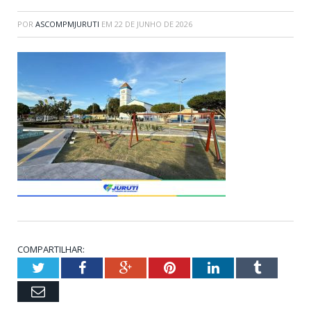
POR
ASCOMPMJURUTI
EM
22 DE JUNHO DE 2026
COMPARTILHAR:
Twitter
Facebook
Google+
Pinterest
LinkedIn
Tumblr
Email