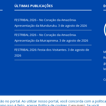
ÚLTIMAS PUBLICAÇÕES
D
FESTRIBAL 2026 – No Coração da Amazônia.
Apresentação da Munduruku.
3 de agosto de 2026
FESTRIBAL 2026 – No Coração da Amazônia.
Apresentação da Muirapinima.
3 de agosto de 2026
FESTRIBAL 2026: Festa dos Visitantes.
3 de agosto de
M
2026
R
g
l
C
 no portal. Ao utilizar nosso portal, você concorda com a polític
de Juruti.
Mapa do Si
 isso é feito, acesse Política de cookies (
Leia mais
). Se você