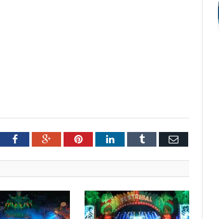
tter
Facebook
Google+
Pinterest
LinkedIn
Tumblr
Email