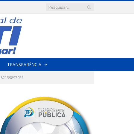
TRANSPARÊNCIA
782139897055