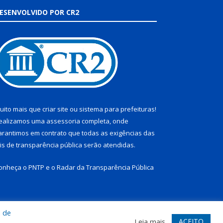
ESENVOLVIDO POR CR2
uito mais que
criar site
ou
sistema para prefeituras
!
ealizamos uma
assessoria
completa, onde
arantimos em contrato que todas as exigências das
eis de transparência pública
serão atendidas.
onheça o
PNTP
e o
Radar da Transparência Pública
a de
te
Acessar Área Administrativa
Acessar Webmail
ACEITO
Leia mais