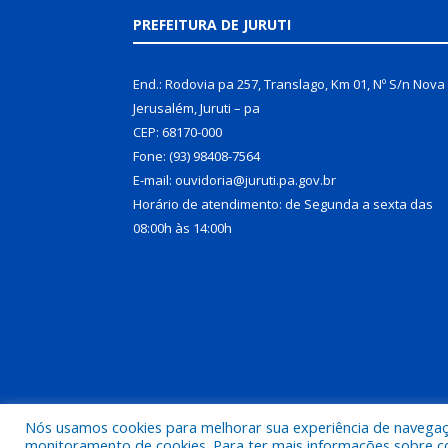
PREFEITURA DE JURUTI
End.: Rodovia pa 257, Translago, Km 01, Nº S/n Nova
Jerusalém, Juruti – pa
CEP: 68170-000
Fone: (93) 98408-7564
E-mail: ouvidoria@juruti.pa.gov.br
Horário de atendimento: de Segunda a sexta das
08:00h às 14:00h
Nós usamos cookies para melhorar sua experiência de navegação
Todos os direitos reservados a Prefeitura Municipal 
monitoramento de cookies. Para ter mais informações sobre como