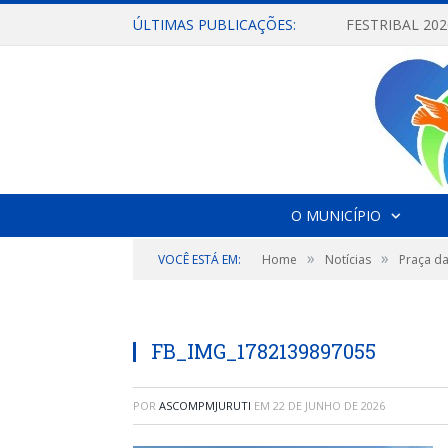
ÚLTIMAS PUBLICAÇÕES:
O MUNICÍPIO
»
»
VOCÊ ESTÁ EM:
Home
Notícias
Praça da
FB_IMG_1782139897055
POR
ASCOMPMJURUTI
EM
22 DE JUNHO DE 2026