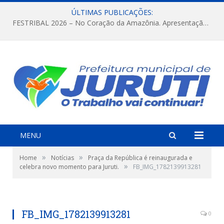
ÚLTIMAS PUBLICAÇÕES:
FESTRIBAL 2026 – No Coração da Amazônia. Apresentação da Munduruku.
MENU
»
»
Home
Notícias
Praça da República é reinaugurada e
»
celebra novo momento para Juruti.
FB_IMG_1782139913281
FB_IMG_1782139913281
0