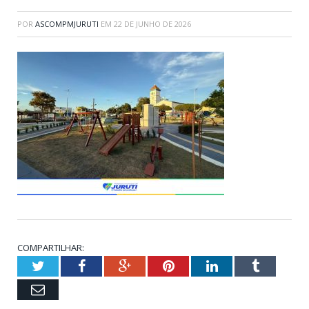
POR
ASCOMPMJURUTI
EM
22 DE JUNHO DE 2026
COMPARTILHAR:
Twitter
Facebook
Google+
Pinterest
LinkedIn
Tumblr
Email