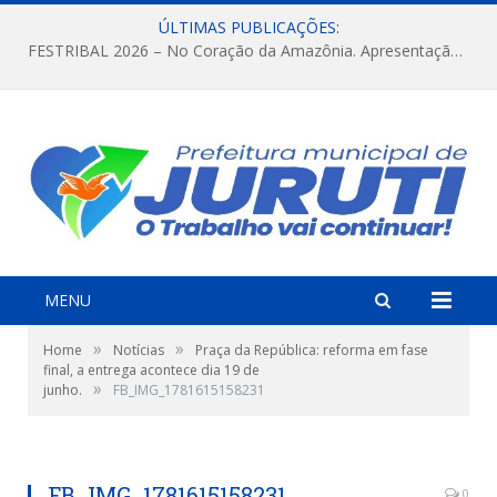
ÚLTIMAS PUBLICAÇÕES:
FESTRIBAL 2026 – No Coração da Amazônia. Apresentação da Munduruku.
MENU
»
»
Home
Notícias
Praça da República: reforma em fase
final, a entrega acontece dia 19 de
»
junho.
FB_IMG_1781615158231
FB_IMG_1781615158231
0