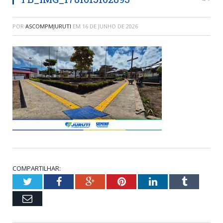
POR
ASCOMPMJURUTI
EM
16 DE JUNHO DE 2026
COMPARTILHAR:
Twitter
Facebook
Google+
Pinterest
LinkedIn
Tumblr
Email