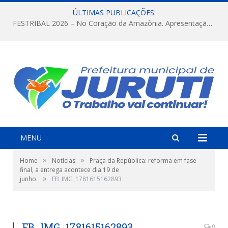
ÚLTIMAS PUBLICAÇÕES:
FESTRIBAL 2026 – No Coração da Amazônia. Apresentação da Munduruku.
MENU
»
»
Home
Notícias
Praça da República: reforma em fase
final, a entrega acontece dia 19 de
»
junho.
FB_IMG_1781615162893
FB_IMG_1781615162893
0