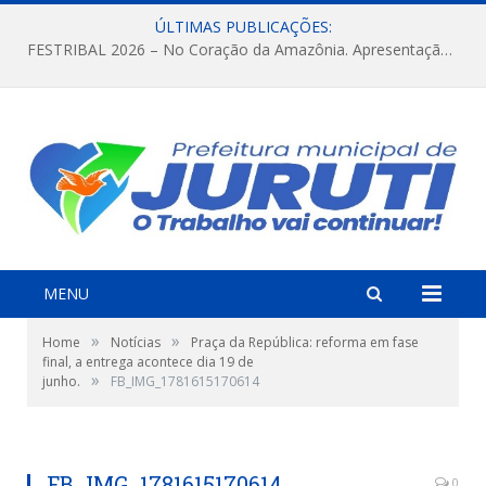
ÚLTIMAS PUBLICAÇÕES:
FESTRIBAL 2026 – No Coração da Amazônia. Apresentação da Munduruku.
MENU
»
»
Home
Notícias
Praça da República: reforma em fase
final, a entrega acontece dia 19 de
»
junho.
FB_IMG_1781615170614
FB_IMG_1781615170614
0