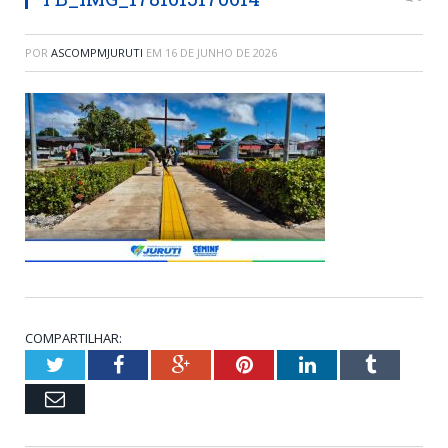
POR
ASCOMPMJURUTI
EM
16 DE JUNHO DE 2026
COMPARTILHAR:
Twitter
Facebook
Google+
Pinterest
LinkedIn
Tumblr
Email