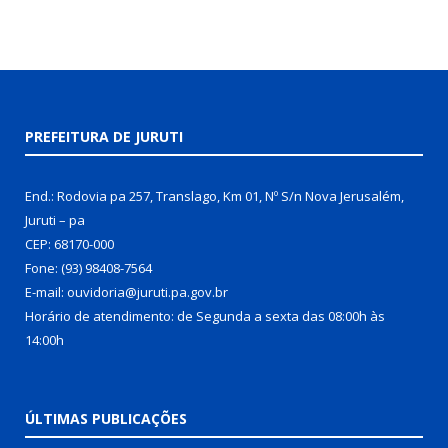
PREFEITURA DE JURUTI
End.: Rodovia pa 257, Translago, Km 01, Nº S/n Nova Jerusalém,
Juruti – pa
CEP: 68170-000
Fone: (93) 98408-7564
E-mail: ouvidoria@juruti.pa.gov.br
Horário de atendimento: de Segunda a sexta das 08:00h às
14:00h
ÚLTIMAS PUBLICAÇÕES