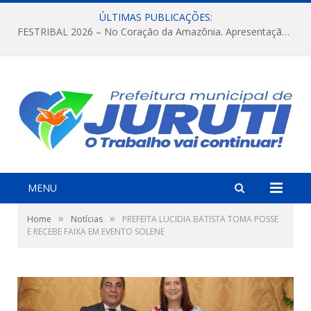
ÚLTIMAS PUBLICAÇÕES:
FESTRIBAL 2026 – No Coração da Amazônia. Apresentação da Munduruku.
MENU
»
»
Home
Notícias
PREFEITA LUCIDIA BATISTA TOMA POSSE
E RECEBE FAIXA EM EVENTO SOLENE