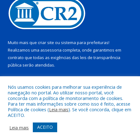
Muito mais que
criar site
ou
sistema para prefeituras
!
Realizamos uma
assessoria
completa, onde garantimos em
contrato que todas as exigências das
leis de transparência
pública
serão atendidas.
Conheça o
PNTP
e o
Radar da Transparência Pública
Nós usamos cookies para melhorar sua experiência de
navegação no portal. Ao utilizar nosso portal, você
concorda com a política de monitoramento de cookies.
Para ter mais informações sobre como isso é feito, acesse
Política de cookies (
Leia mais
). Se você concorda, clique em
Todos os direitos reservados a Prefeitura Municipal de Juruti.
ACEITO.
Mapa do Site
Acessar Área Administrativa
ACEITO
Leia mais
Acessar Webmail