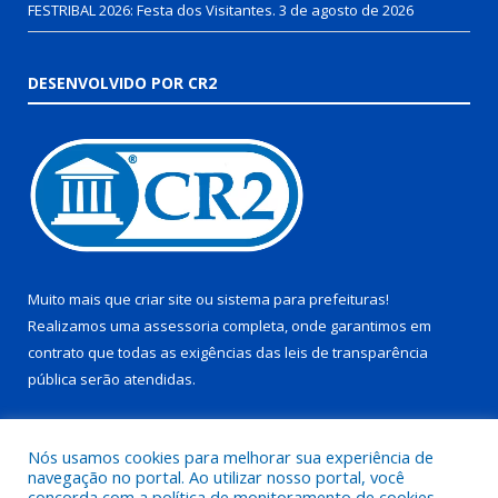
FESTRIBAL 2026: Festa dos Visitantes.
3 de agosto de 2026
DESENVOLVIDO POR CR2
Muito mais que
criar site
ou
sistema para prefeituras
!
Realizamos uma
assessoria
completa, onde garantimos em
contrato que todas as exigências das
leis de transparência
pública
serão atendidas.
Conheça o
PNTP
e o
Radar da Transparência Pública
Nós usamos cookies para melhorar sua experiência de
navegação no portal. Ao utilizar nosso portal, você
concorda com a política de monitoramento de cookies.