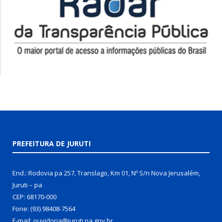
PREFEITURA DE JURUTI
End.: Rodovia pa 257, Translago, Km 01, Nº S/n Nova Jerusalém,
Juruti – pa
CEP: 68170-000
Fone: (93) 98408-7564
E-mail: ouvidoria@juruti.pa.gov.br