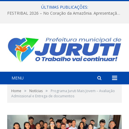
ÚLTIMAS PUBLICAÇÕES:
FESTRIBAL 2026 – No Coração da Amazônia. Apresentação da Munduruku.
MENU
»
»
Home
Notícias
Programa Juruti Mais Jovem – Avaliação
Admissional e Entrega de documentos