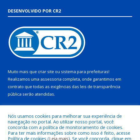
DESENVOLVIDO POR CR2
Muito mais que
criar site
ou
sistema para prefeituras
!
Realizamos uma
assessoria
completa, onde garantimos em
contrato que todas as exigências das
leis de transparência
pública
serão atendidas.
Conheça o
PNTP
e o
Radar da Transparência Pública
Nós usamos cookies para melhorar sua experiência de
navegação no portal. Ao utilizar nosso portal, você
concorda com a política de monitoramento de cookies.
Para ter mais informações sobre como isso é feito, acesse
Política de cookies (
Leia mais
). Se você concorda, clique em