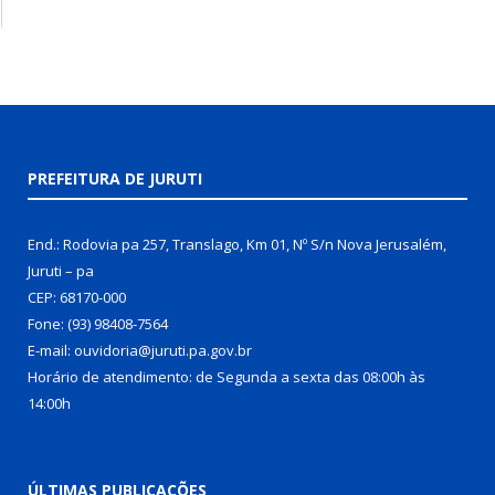
PREFEITURA DE JURUTI
End.: Rodovia pa 257, Translago, Km 01, Nº S/n Nova Jerusalém,
Juruti – pa
CEP: 68170-000
Fone: (93) 98408-7564
E-mail: ouvidoria@juruti.pa.gov.br
Horário de atendimento: de Segunda a sexta das 08:00h às
14:00h
ÚLTIMAS PUBLICAÇÕES