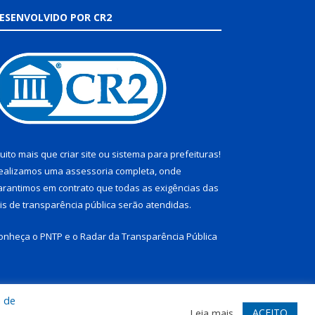
ESENVOLVIDO POR CR2
uito mais que
criar site
ou
sistema para prefeituras
!
ealizamos uma
assessoria
completa, onde
arantimos em contrato que todas as exigências das
eis de transparência pública
serão atendidas.
onheça o
PNTP
e o
Radar da Transparência Pública
a de
te
Acessar Área Administrativa
Acessar Webmail
ACEITO
Leia mais