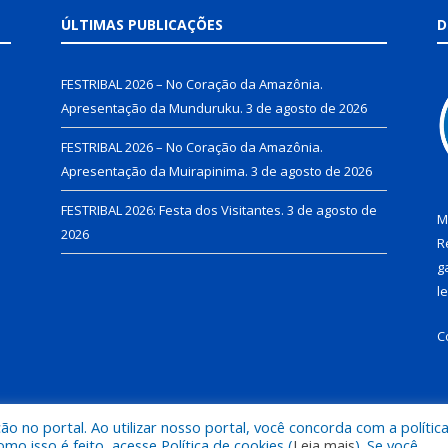
ÚLTIMAS PUBLICAÇÕES
D
FESTRIBAL 2026 – No Coração da Amazônia.
Apresentação da Munduruku.
3 de agosto de 2026
FESTRIBAL 2026 – No Coração da Amazônia.
Apresentação da Muirapinima.
3 de agosto de 2026
FESTRIBAL 2026: Festa dos Visitantes.
3 de agosto de
M
2026
R
g
l
C
 no portal. Ao utilizar nosso portal, você concorda com a polític
de Juruti.
Mapa do Si
 isso é feito, acesse Política de cookies (
Leia mais
). Se você