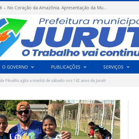
FESTRIBAL 2026 – No Coração da Amazônia. Apresentação da Munduruku.
O GOVERNO
PUBLICAÇÕES
SERVIÇOS
de Pênaltis agita a manhã de sábado nos 142 anos de Juruti!