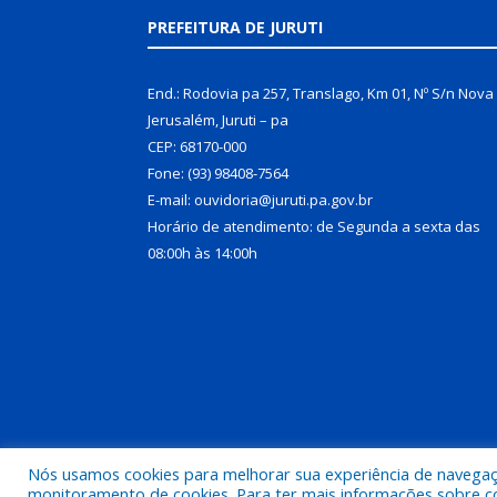
PREFEITURA DE JURUTI
End.: Rodovia pa 257, Translago, Km 01, Nº S/n Nova
Jerusalém, Juruti – pa
CEP: 68170-000
Fone: (93) 98408-7564
E-mail: ouvidoria@juruti.pa.gov.br
Horário de atendimento: de Segunda a sexta das
08:00h às 14:00h
Nós usamos cookies para melhorar sua experiência de navegação
Todos os direitos reservados a Prefeitura Municipal 
monitoramento de cookies. Para ter mais informações sobre como