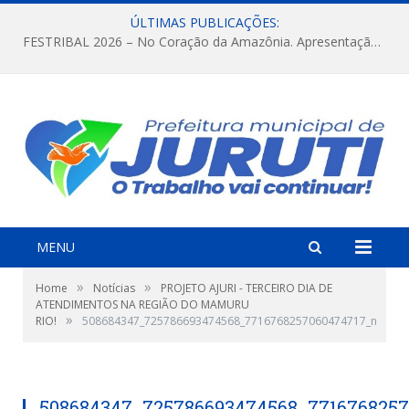
ÚLTIMAS PUBLICAÇÕES:
FESTRIBAL 2026 – No Coração da Amazônia. Apresentação da Munduruku.
MENU
»
»
Home
Notícias
PROJETO AJURI - TERCEIRO DIA DE
ATENDIMENTOS NA REGIÃO DO MAMURU
»
RIO!
508684347_725786693474568_7716768257060474717_n
508684347_725786693474568_771676825