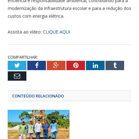
eficiência e responsabilidade ambiental, contribuindo para a
modernização da infraestrutura escolar e para a redução dos
custos com energia elétrica.
Assista ao vídeo:
CLIQUE AQUI
COMPARTILHAR:
Twitter
Facebook
Google+
Pinterest
LinkedIn
Tumblr
Email
CONTEÚDO RELACIONADO