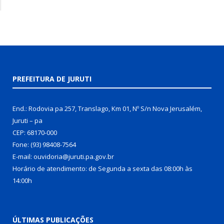
PREFEITURA DE JURUTI
End.: Rodovia pa 257, Translago, Km 01, Nº S/n Nova Jerusalém,
Juruti – pa
CEP: 68170-000
Fone: (93) 98408-7564
E-mail: ouvidoria@juruti.pa.gov.br
Horário de atendimento: de Segunda a sexta das 08:00h às
14:00h
ÚLTIMAS PUBLICAÇÕES