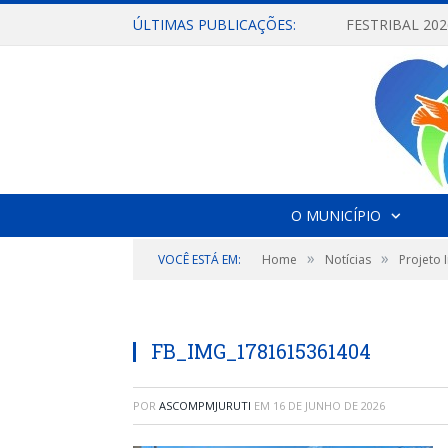
ÚLTIMAS PUBLICAÇÕES:
O MUNICÍPIO
»
»
VOCÊ ESTÁ EM:
Home
Notícias
Projeto
FB_IMG_1781615361404
POR
ASCOMPMJURUTI
EM
16 DE JUNHO DE 2026