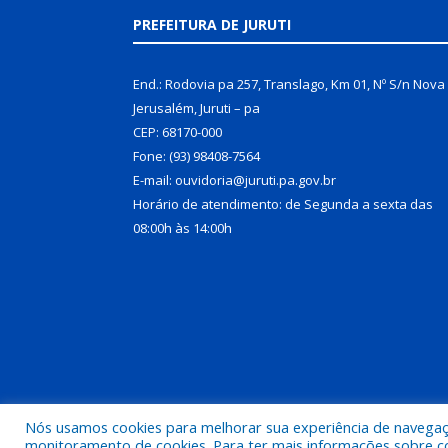
PREFEITURA DE JURUTI
End.: Rodovia pa 257, Translago, Km 01, Nº S/n Nova
Jerusalém, Juruti – pa
CEP: 68170-000
Fone: (93) 98408-7564
E-mail: ouvidoria@juruti.pa.gov.br
Horário de atendimento: de Segunda a sexta das
08:00h às 14:00h
Nós usamos cookies para melhorar sua experiência de navegação
Todos os direitos reservados a Prefeitura Municipal 
monitoramento de cookies. Para ter mais informações sobre como