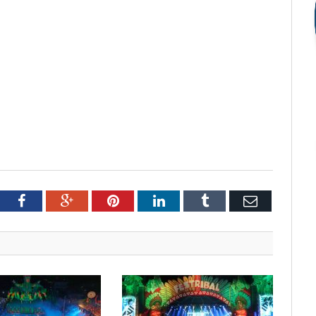
tter
Facebook
Google+
Pinterest
LinkedIn
Tumblr
Email