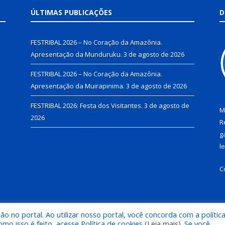
ÚLTIMAS PUBLICAÇÕES
D
FESTRIBAL 2026 – No Coração da Amazônia.
Apresentação da Munduruku.
3 de agosto de 2026
FESTRIBAL 2026 – No Coração da Amazônia.
Apresentação da Muirapinima.
3 de agosto de 2026
FESTRIBAL 2026: Festa dos Visitantes.
3 de agosto de
M
2026
R
g
l
C
 no portal. Ao utilizar nosso portal, você concorda com a polític
de Juruti.
Mapa do Si
 isso é feito, acesse Política de cookies (
Leia mais
). Se você