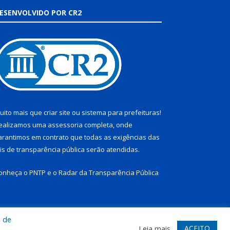
ESENVOLVIDO POR CR2
uito mais que
criar site
ou
sistema para prefeituras
!
ealizamos uma
assessoria
completa, onde
arantimos em contrato que todas as exigências das
eis de transparência pública
serão atendidas.
onheça o
PNTP
e o
Radar da Transparência Pública
a de
te
Acessar Área Administrativa
Acessar Webmail
ACEITO
Leia mais