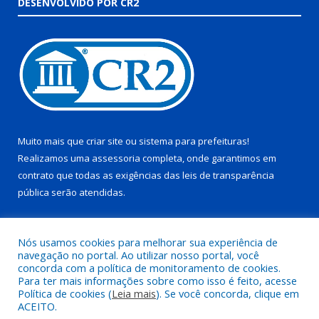
DESENVOLVIDO POR CR2
Muito mais que
criar site
ou
sistema para prefeituras
!
Realizamos uma
assessoria
completa, onde garantimos em
contrato que todas as exigências das
leis de transparência
pública
serão atendidas.
Conheça o
PNTP
e o
Radar da Transparência Pública
Nós usamos cookies para melhorar sua experiência de
navegação no portal. Ao utilizar nosso portal, você
concorda com a política de monitoramento de cookies.
Para ter mais informações sobre como isso é feito, acesse
Política de cookies (
Leia mais
). Se você concorda, clique em
Todos os direitos reservados a Prefeitura Municipal de Juruti.
ACEITO.