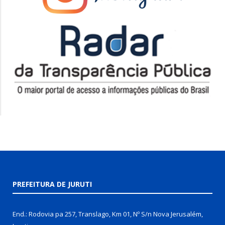
PREFEITURA DE JURUTI
End.: Rodovia pa 257, Translago, Km 01, Nº S/n Nova Jerusalém,