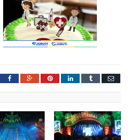
tter
Facebook
Google+
Pinterest
LinkedIn
Tumblr
Email