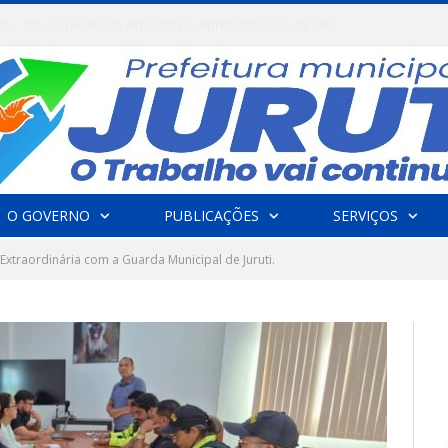
FESTRIBAL 2026 – No Coração da Amazônia. Apresentação da Muirapinima.
O GOVERNO
PUBLICAÇÕES
SERVIÇOS
Extraordinária com a Guarda Municipal de Juruti.