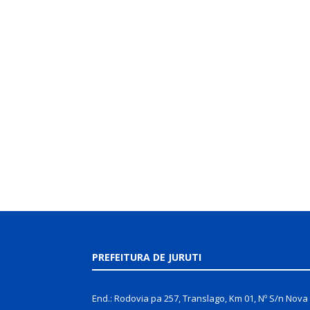
PREFEITURA DE JURUTI
End.: Rodovia pa 257, Translago, Km 01, Nº S/n Nova