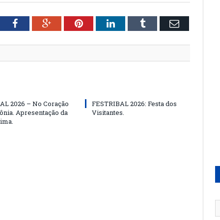
tter
Facebook
Google+
Pinterest
LinkedIn
Tumblr
Email
AL 2026 – No Coração
FESTRIBAL 2026: Festa dos
nia. Apresentação da
Visitantes.
ima.