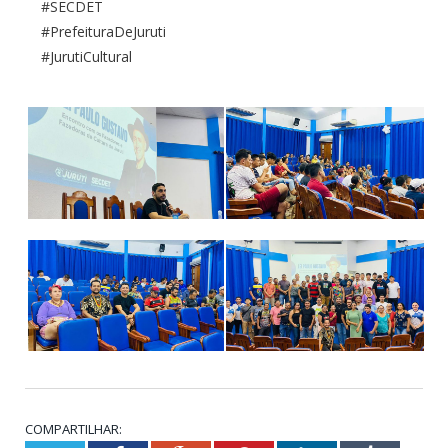
#SECDET
#PrefeituraDeJuruti
#JurutiCultural
COMPARTILHAR: