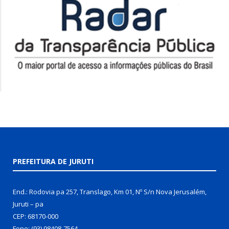
PREFEITURA DE JURUTI
End.: Rodovia pa 257, Translago, Km 01, Nº S/n Nova Jerusalém,
Juruti – pa
CEP: 68170-000
Fone: (93) 98408-7564