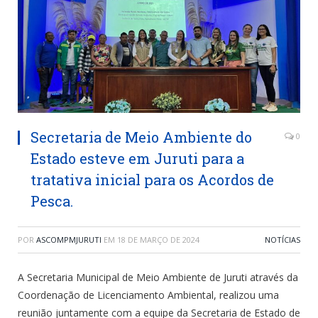
Secretaria de Meio Ambiente do
0
Estado esteve em Juruti para a
tratativa inicial para os Acordos de
Pesca.
POR
ASCOMPMJURUTI
EM
18 DE MARÇO DE 2024
NOTÍCIAS
A Secretaria Municipal de Meio Ambiente de Juruti através da
Coordenação de Licenciamento Ambiental, realizou uma
reunião juntamente com a equipe da Secretaria de Estado de