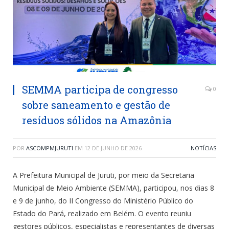
SEMMA participa de congresso
0
sobre saneamento e gestão de
resíduos sólidos na Amazônia
POR
ASCOMPMJURUTI
EM
12 DE JUNHO DE 2026
NOTÍCIAS
A Prefeitura Municipal de Juruti, por meio da Secretaria
Municipal de Meio Ambiente (SEMMA), participou, nos dias 8
e 9 de junho, do II Congresso do Ministério Público do
Estado do Pará, realizado em Belém. O evento reuniu
gestores públicos, especialistas e representantes de diversas