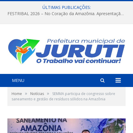
ÚLTIMAS PUBLICAÇÕES:
FESTRIBAL 2026 – No Coração da Amazônia. Apresentação da Munduruku.
MENU
»
»
Home
Notícias
SEMMA participa de congresso sobre
saneamento e gestão de resíduos sólidos na Amazônia