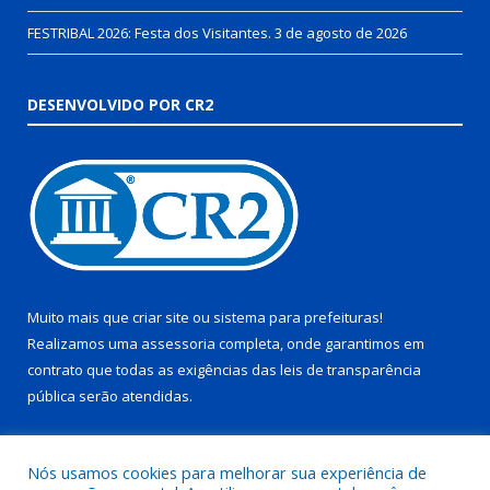
FESTRIBAL 2026: Festa dos Visitantes.
3 de agosto de 2026
DESENVOLVIDO POR CR2
Muito mais que
criar site
ou
sistema para prefeituras
!
Realizamos uma
assessoria
completa, onde garantimos em
contrato que todas as exigências das
leis de transparência
pública
serão atendidas.
Conheça o
PNTP
e o
Radar da Transparência Pública
Nós usamos cookies para melhorar sua experiência de