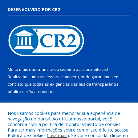
DESENVOLVIDO POR CR2
Muito mais que
criar site
ou
sistema para prefeituras
!
Realizamos uma
assessoria
completa, onde garantimos em
contrato que todas as exigências das
leis de transparência
pública
serão atendidas.
Conheça o
PNTP
e o
Radar da Transparência Pública
Nós usamos cookies para melhorar sua experiência de
navegação no portal. Ao utilizar nosso portal, você
concorda com a política de monitoramento de cookies.
Para ter mais informações sobre como isso é feito, acesse
Política de cookies (
Leia mais
). Se você concorda, clique em
Todos os direitos reservados a Prefeitura Municipal de Juruti.