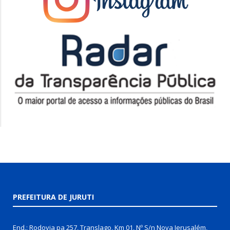
PREFEITURA DE JURUTI
End.: Rodovia pa 257, Translago, Km 01, Nº S/n Nova Jerusalém,