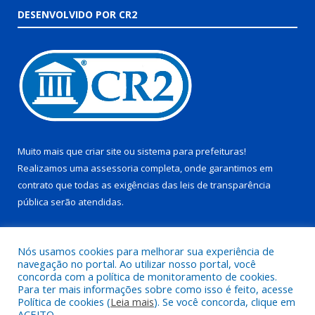
DESENVOLVIDO POR CR2
Muito mais que
criar site
ou
sistema para prefeituras
!
Realizamos uma
assessoria
completa, onde garantimos em
contrato que todas as exigências das
leis de transparência
pública
serão atendidas.
Conheça o
PNTP
e o
Radar da Transparência Pública
Nós usamos cookies para melhorar sua experiência de
navegação no portal. Ao utilizar nosso portal, você
concorda com a política de monitoramento de cookies.
Para ter mais informações sobre como isso é feito, acesse
Política de cookies (
Leia mais
). Se você concorda, clique em
Todos os direitos reservados a Prefeitura Municipal de Juruti.
ACEITO.