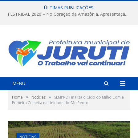
ÚLTIMAS PUBLICAÇÕES:
FESTRIBAL 2026 – No Coração da Amazônia. Apresentação da Munduruku.
MENU
»
»
Home
Notícias
SEMPRO Finaliza o Ciclo do Milho Com a
Primeira Colheita na Unidade do São Pedro
NOTÍCIAS