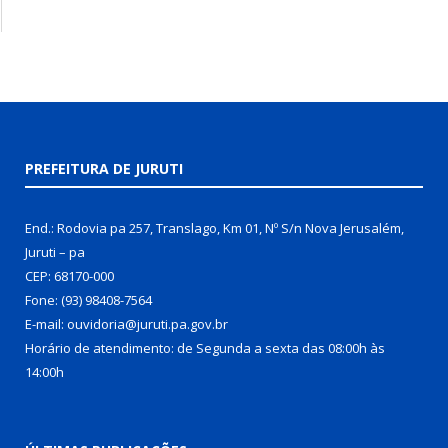
PREFEITURA DE JURUTI
End.: Rodovia pa 257, Translago, Km 01, Nº S/n Nova Jerusalém,
Juruti – pa
CEP: 68170-000
Fone: (93) 98408-7564
E-mail: ouvidoria@juruti.pa.gov.br
Horário de atendimento: de Segunda a sexta das 08:00h às
14:00h