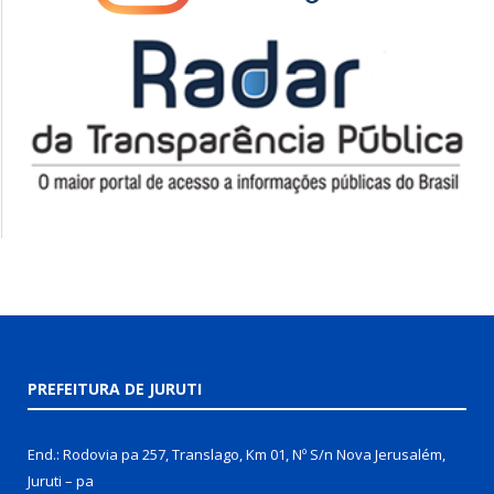
PREFEITURA DE JURUTI
End.: Rodovia pa 257, Translago, Km 01, Nº S/n Nova Jerusalém,
Juruti – pa