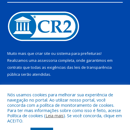
Muito mais que
criar site
ou
sistema para prefeituras
!
Realizamos uma
assessoria
completa, onde garantimos em
contrato que todas as exigências das
leis de transparência
pública
serão atendidas.
Conheça o
PNTP
e o
Radar da Transparência Pública
Nós usamos cookies para melhorar sua experiência de
navegação no portal. Ao utilizar nosso portal, você
concorda com a política de monitoramento de cookies.
Para ter mais informações sobre como isso é feito, acesse
Política de cookies (
Leia mais
). Se você concorda, clique em
Todos os direitos reservados a Prefeitura Municipal de Juruti.
ACEITO.