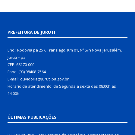
PREFEITURA DE JURUTI
End.: Rodovia pa 257, Translago, Km 01, Nº S/n Nova Jerusalém,
Juruti – pa
CEP: 68170-000
Fone: (93) 98408-7564
E-mail: ouvidoria@juruti.pa.gov.br
Horário de atendimento: de Segunda a sexta das 08:00h às
14:00h
ÚLTIMAS PUBLICAÇÕES
FESTRIBAL 2026 – No Coração da Amazônia. Apresentação da