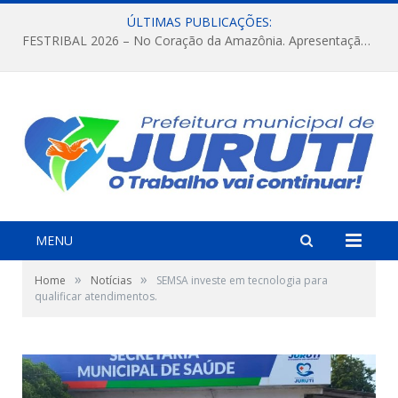
ÚLTIMAS PUBLICAÇÕES:
FESTRIBAL 2026 – No Coração da Amazônia. Apresentação da Munduruku.
MENU
»
»
Home
Notícias
SEMSA investe em tecnologia para
qualificar atendimentos.